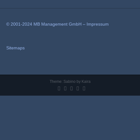
© 2001-2024 MB Management GmbH –
Impressum
Sitemaps
Theme:
Sabino
by Kaira