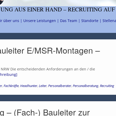
NG AUS EINER HAND – RECRUITING AUF
ir über uns |
Unsere Leistungen |
Das Team |
Standorte |
Stellen
auleiter E/MSR-Montagen –
- NRW Die entscheidenden Anforderungen an den / die
schreibung]
er
,
Fachkräfte
,
Headhunter
,
Leiter
,
Personalberater
,
Personalberatung
,
Recruiting
 – (Fach-) Bauleiter zur