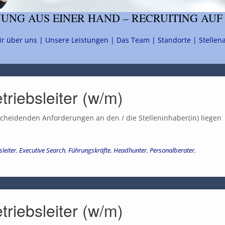
NG AUS EINER HAND – RECRUITING AUF
ir über uns |
Unsere Leistungen |
Das Team |
Standorte |
Stellen
triebsleiter (w/m)
tscheidenden Anforderungen an den / die Stelleninhaber(in) liegen
sleiter
,
Executive Search
,
Führungskräfte
,
Headhunter
,
Personalberater
,
triebsleiter (w/m)