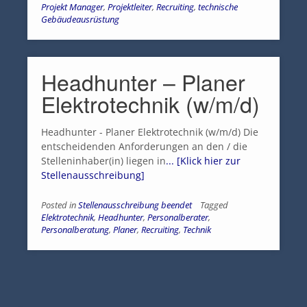
Projekt Manager
,
Projektleiter
,
Recruiting
,
technische
Gebäudeausrüstung
Headhunter – Planer
Elektrotechnik (w/m/d)
Headhunter - Planer Elektrotechnik (w/m/d) Die
entscheidenden Anforderungen an den / die
Stelleninhaber(in) liegen in
... [Klick hier zur
Stellenausschreibung]
Posted in
Stellenausschreibung beendet
Tagged
Elektrotechnik
,
Headhunter
,
Personalberater
,
Personalberatung
,
Planer
,
Recruiting
,
Technik