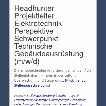
Headhunter
Projektleiter
Elektrotechnik
Perspektive
Schwerpunkt
Technische
Gebäudeausrüstung
(m/w/d)
Die entscheidenden Anforderungen an den / die
Stelleninhaber(in) liegen in der Leitung,
Überwachung und Steuerung
... [Klick hier zur
Stellenausschreibung]
Posted in
Stellenausschreibung beendet
Tagged
Elektrotechnik
,
Fachkräfte
,
Führungskräfte
,
Headhunter
,
Leiter
,
Manager
,
Personalberater
,
Personalberatung
,