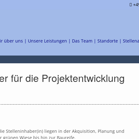
+49
ir über uns |
Unsere Leistungen |
Das Team |
Standorte |
Stellen
er für die Projektentwicklung
 Stelleninhaber(in) liegen in der Akquisition, Planung und
 grünen Wiese bis hin zur Baureife.