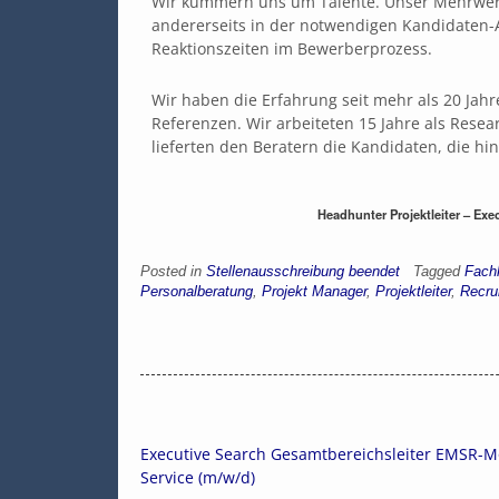
Wir kümmern uns um Talente. Unser Mehrwert 
andererseits in der notwendigen Kandidaten-A
Reaktionszeiten im Bewerberprozess.
Wir haben die Erfahrung seit mehr als 20 Jah
Referenzen. Wir arbeiteten 15 Jahre als Resea
lieferten den Beratern die Kandidaten, die hi
Headhunter Projektleiter – Exec
Posted in
Stellenausschreibung beendet
Tagged
Fachk
Personalberatung
,
Projekt Manager
,
Projektleiter
,
Recrui
Executive Search Gesamtbereichsleiter EMSR-
Service (m/w/d)