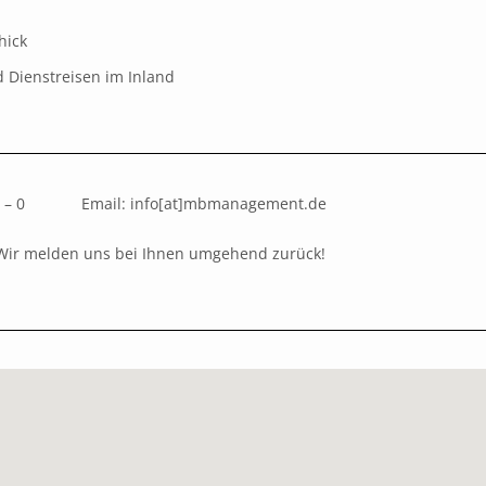
hick
d Dienstreisen im Inland
4 09 – 0 Email: info[at]mbmanagement.de
Wir melden uns bei Ihnen umgehend zurück!