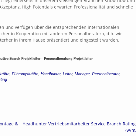
liegt einerseits in unserem vielseitigen Branchen Know-how und
kzeptanz. High Potentials erwarten Professionalität und schnelle
ren und verfügen über die entsprechenden internationalen
rcher in Kooperation mit anderen Personalberatern, d.h. wir
nterher in Ihrem Hause präsentiert und eingestellt wurden.
utive Search Projektleiter – Personalberatung Projektleiter
räfte
,
Führungskräfte
,
Headhunter
,
Leiter
,
Manager
,
Personalberater
,
ting
Montage &
Headhunter Vertriebsmitarbeiter Service Branch Ratin
(w/m