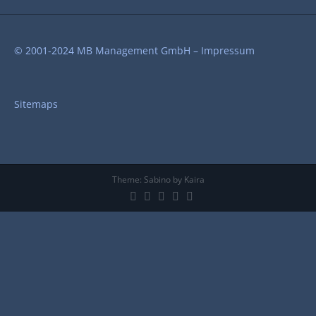
© 2001-2024 MB Management GmbH –
Impressum
Sitemaps
Theme:
Sabino
by Kaira