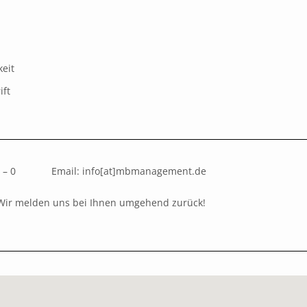
keit
ift
4 09 – 0 Email: info[at]mbmanagement.de
Wir melden uns bei Ihnen umgehend zurück!